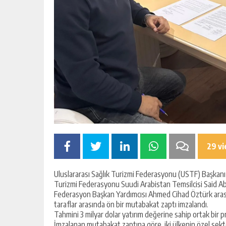
29 v
Uluslararası Sağlık Turizmi Federasyonu (USTF) Başkanı M
Turizmi Federasyonu Suudi Arabistan Temsilcisi Said Abd
Federasyon Başkan Yardımcısı Ahmed Cihad Öztürk arasın
taraflar arasında ön bir mutabakat zaptı imzalandı.
Tahmini 3 milyar dolar yatırım değerine sahip ortak bir 
İmzalanan mutabakat zaptına göre, iki ülkenin özel sektö