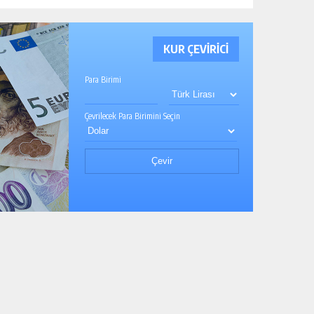
KUR ÇEVİRİCİ
Para Birimi
Çevrilecek Para Birimini Seçin
Çevir