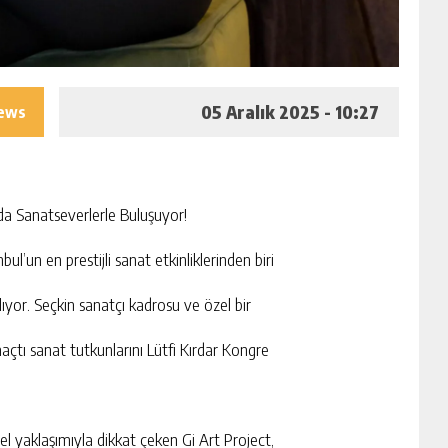
05 Aralık 2025 - 10:27
iews
nda Sanatseverlerle Buluşuyor!
ul’un en prestijli sanat etkinliklerinden biri
ıyor. Seçkin sanatçı kadrosu ve özel bir
açtı sanat tutkunlarını Lütfi Kırdar Kongre
l yaklaşımıyla dikkat çeken Gi Art Project,