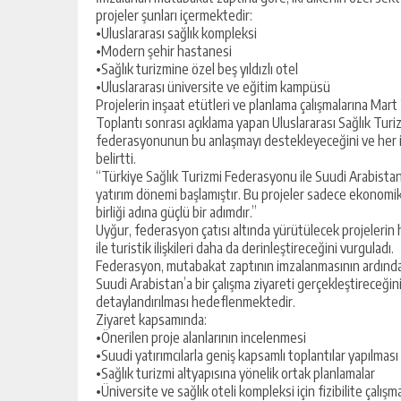
projeler şunları içermektedir:
•Uluslararası sağlık kompleksi
•Modern şehir hastanesi
•Sağlık turizmine özel beş yıldızlı otel
•Uluslararası üniversite ve eğitim kampüsü
Projelerin inşaat etütleri ve planlama çalışmalarına Mart 
Toplantı sonrası açıklama yapan Uluslararası Sağlık Tur
federasyonunun bu anlaşmayı destekleyeceğini ve her iki ü
belirtti.
“Türkiye Sağlık Turizmi Federasyonu ile Suudi Arabistan 
yatırım dönemi başlamıştır. Bu projeler sadece ekonomik bi
birliği adına güçlü bir adımdır.”
Uyğur, federasyon çatısı altında yürütülecek projelerin h
ile turistik ilişkileri daha da derinleştireceğini vurguladı.
Federasyon, mutabakat zaptının imzalanmasının ardından,
Suudi Arabistan’a bir çalışma ziyareti gerçekleştireceği
detaylandırılması hedeflenmektedir.
Ziyaret kapsamında:
•Önerilen proje alanlarının incelenmesi
•Suudi yatırımcılarla geniş kapsamlı toplantılar yapılması
•Sağlık turizmi altyapısına yönelik ortak planlamalar
•Üniversite ve sağlık oteli kompleksi için fizibilite çalı