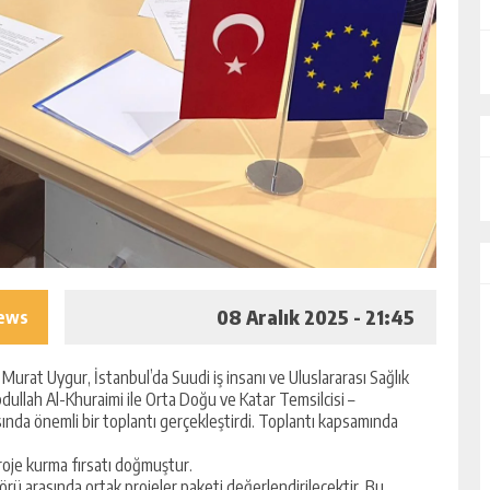
08 Aralık 2025 - 21:45
iews
urat Uygur, İstanbul’da Suudi iş insanı ve Uluslararası Sağlık
ullah Al-Khuraimi ile Orta Doğu ve Katar Temsilcisi –
da önemli bir toplantı gerçekleştirdi. Toplantı kapsamında
proje kurma fırsatı doğmuştur.
rü arasında ortak projeler paketi değerlendirilecektir. Bu