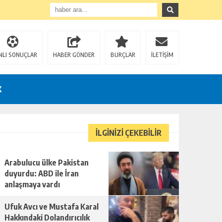
NLI SONUÇLAR
HABER GÖNDER
BURÇLAR
İLETİŞİM
K
İLGİNİZİ ÇEKEBİLİR
Arabulucu ülke Pakistan
U!
duyurdu: ABD ile İran
anlaşmaya vardı
Ufuk Avcı ve Mustafa Karal
Hakkındaki Dolandırıcılık