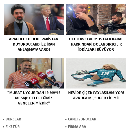
ARABULUCU ÜLKE PAKISTAN
UFUK AVCI VE MUSTAFA KARAL
DUYURDU: ABD ILE İRAN
HAKKINDAKI DOLANDIRICILIK
ANLAŞMAYA VARDI
İDDIALARI BÜYÜYOR
“MURAT UYGUR’DAN 19 MAYIS
NEVIDE ÇIÇEK PAYLAŞILAMIYOR!
MESAJI: GELECEĞIMIZ
AVRUPA MI, SÜPER LIG MI?
GENÇLERIMIZDIR”
BURÇLAR
CANLI SONUÇLAR
FİKSTÜR
FİRMA ARA