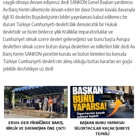
saygılı olmaya devam ediyoruz dedi SANKON Genel Başkan yardımcısı
Av Barış Kerim ülkemizde devam eden bir dava Osman kavala davasıyla
ilgli 10 devletin Büyükelçisinin bildiri yayınlamasi kabul edilemez bir
durum Türkiye Cumhuriyeti devleti lâik demokratik bir Hukuk
devletidir ve bizim binlerce yılık Krallıklar imparatorluklar ve
Cumhuriyet olmak üzere devlet geleneğimiz var bunu başta Avrupa
devletleri olmak üzere bütün dünya devletleri ve milletleri bilir dedi Av
Barış Kerim SANKON yönetim kurulu ve bütün birimleri bu konuda
Türkiye Cumhuriyeti devleti nin almış olduğu bütün kararları en güçlü
şekilde destekliyor uz dedi
ERUH-DER PIKNIĞINDE BARIŞ,
BAŞKAN BUNU YAPARSA!
BIRLIK VE DAYANIŞMA ÖNE ÇIKTI
SIGORTACILAR KAÇAK ŞUBEYE
TEPKILI