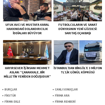
UFUK AVCI VE MUSTAFA KARAL
FUTBOLCULARIN VE SANAT
HAKKINDAKI DOLANDIRICILIK
DÜNYASININ YENI GÖZDESI:
İDDIALARI BÜYÜYOR
SARITAŞ OÇAKBAŞI
HAYIRSEVER İŞ İNSANI MEHMET
İSTANBUL’DAN BINGÖL’E 3 MILYON
ASLAN: “ÇANAKKALE, BIR
TL’LIK GÖNÜL KÖPRÜSÜ
MILLETIN YENIDEN DOĞUŞUDUR”
BURÇLAR
CANLI SONUÇLAR
FİKSTÜR
FİRMA ARA
FİRMA EKLE
FİRMA REHBERİ