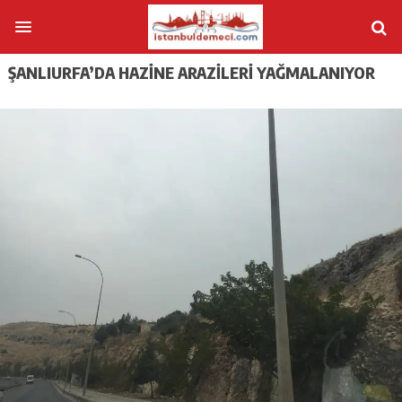
ŞANLIURFA’DA HAZINE ARAZILERI YAĞMALANIYOR