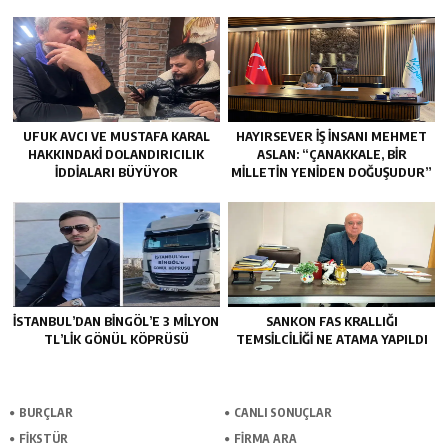
UFUK AVCI VE MUSTAFA KARAL
HAYIRSEVER İŞ İNSANI MEHMET
HAKKINDAKI DOLANDIRICILIK
ASLAN: “ÇANAKKALE, BIR
İDDIALARI BÜYÜYOR
MILLETIN YENIDEN DOĞUŞUDUR”
İSTANBUL’DAN BINGÖL’E 3 MILYON
SANKON FAS KRALLIĞI
TL’LIK GÖNÜL KÖPRÜSÜ
TEMSİLCİLİĞİ NE ATAMA YAPILDI
BURÇLAR
CANLI SONUÇLAR
FİKSTÜR
FİRMA ARA