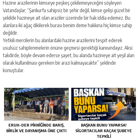
Hazine arazilerinin kimseye peşkeş çekilemeyeceğini söyleyen
Vatandaşlar; “Şanlıurfa sahipsiz bir şehir değil, kimse gelişi güzel bir
şekilde hazineye ait olan araziler üzerinde bir hak iddia edemez. Bu
alanlara iki ağaç dikilerek burası benim deme hakkına hiç kimse sahip
değildir.
Yetkili mercilerin bu alanlardaki hazine arazilerini tespit ederek
usulsüz sahiplenmelerin önüne geçmesi gerektiği kanısındayız. Aksi
takdirde, böyle devam ederse şayet, bu alanda hazineye ait yeşil alan
olarak kullanılması gereken bir arazi kalmayacaktır” şeklinde
konuştular.
ERUH-DER PIKNIĞINDE BARIŞ,
BAŞKAN BUNU YAPARSA!
BIRLIK VE DAYANIŞMA ÖNE ÇIKTI
SIGORTACILAR KAÇAK ŞUBEYE
TEPKILI