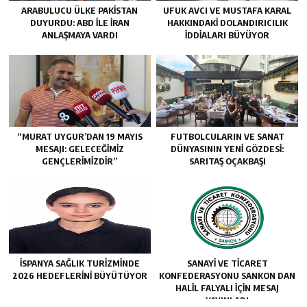
ARABULUCU ÜLKE PAKISTAN
UFUK AVCI VE MUSTAFA KARAL
DUYURDU: ABD ILE İRAN
HAKKINDAKI DOLANDIRICILIK
ANLAŞMAYA VARDI
İDDIALARI BÜYÜYOR
“MURAT UYGUR’DAN 19 MAYIS
FUTBOLCULARIN VE SANAT
MESAJI: GELECEĞIMIZ
DÜNYASININ YENI GÖZDESI:
GENÇLERIMIZDIR”
SARITAŞ OÇAKBAŞI
İSPANYA SAĞLIK TURIZMINDE
SANAYİ VE TİCARET
2026 HEDEFLERINI BÜYÜTÜYOR
KONFEDERASYONU SANKON DAN
HALİL FALYALI İÇİN MESAJ
YAYINLADI