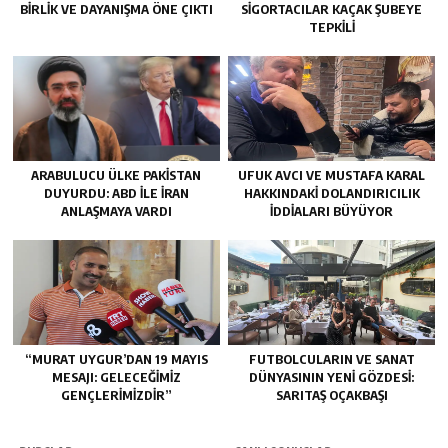
BIRLIK VE DAYANIŞMA ÖNE ÇIKTI
SIGORTACILAR KAÇAK ŞUBEYE
TEPKILI
ARABULUCU ÜLKE PAKISTAN
UFUK AVCI VE MUSTAFA KARAL
DUYURDU: ABD ILE İRAN
HAKKINDAKI DOLANDIRICILIK
ANLAŞMAYA VARDI
İDDIALARI BÜYÜYOR
“MURAT UYGUR’DAN 19 MAYIS
FUTBOLCULARIN VE SANAT
MESAJI: GELECEĞIMIZ
DÜNYASININ YENI GÖZDESI:
GENÇLERIMIZDIR”
SARITAŞ OÇAKBAŞI