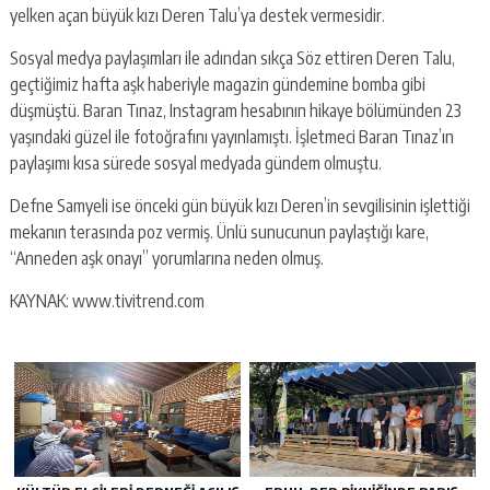
yelken açan büyük kızı Deren Talu’ya destek vermesidir.
Sosyal medya paylaşımları ile adından sıkça Söz ettiren Deren Talu,
geçtiğimiz hafta aşk haberiyle magazin gündemine bomba gibi
düşmüştü. Baran Tınaz, Instagram hesabının hikaye bölümünden 23
yaşındaki güzel ile fotoğrafını yayınlamıştı. İşletmeci Baran Tınaz’ın
paylaşımı kısa sürede sosyal medyada gündem olmuştu.
Defne Samyeli ise önceki gün büyük kızı Deren’in sevgilisinin işlettiği
mekanın terasında poz vermiş. Ünlü sunucunun paylaştığı kare,
“Anneden aşk onayı” yorumlarına neden olmuş.
KAYNAK: www.tivitrend.com