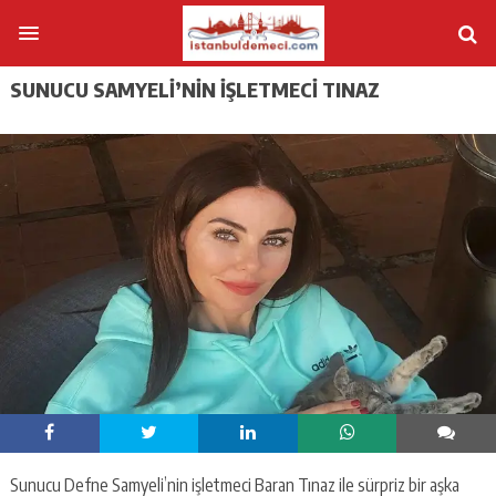
SUNUCU SAMYELI’NIN IŞLETMECI TINAZ
Sunucu Defne Samyeli’nin işletmeci Baran Tınaz ile sürpriz bir aşka