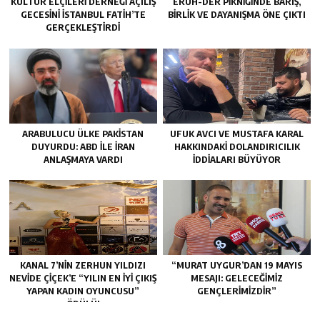
KÜLTÜR ELÇILERI DERNEĞI AÇILIŞ
ERUH-DER PIKNIĞINDE BARIŞ,
GECESINI İSTANBUL FATIH’TE
BIRLIK VE DAYANIŞMA ÖNE ÇIKTI
GERÇEKLEŞTIRDI
ARABULUCU ÜLKE PAKISTAN
UFUK AVCI VE MUSTAFA KARAL
DUYURDU: ABD ILE İRAN
HAKKINDAKI DOLANDIRICILIK
ANLAŞMAYA VARDI
İDDIALARI BÜYÜYOR
KANAL 7’NİN ZERHUN YILDIZI
“MURAT UYGUR’DAN 19 MAYIS
NEVİDE ÇİÇEK’E “YILIN EN İYİ ÇIKIŞ
MESAJI: GELECEĞIMIZ
YAPAN KADIN OYUNCUSU”
GENÇLERIMIZDIR”
ÖDÜLÜ!