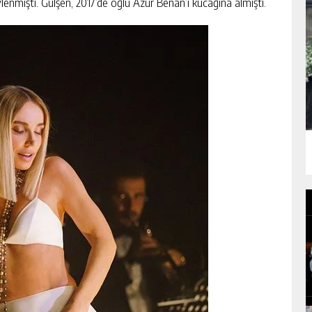
vlenmişti. Gülşen, 2017’de oğlu Azur Benan’ı kucağına almıştı.