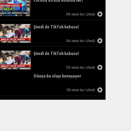
Corona Virüsü Aslında Ne?
749 views kez izlendi
Şimdi de TikTok kabusu!
744 views kez izlendi
Şimdi de TikTok kabusu!
729 views kez izlendi
Dünya bu olayı konuşuyor
728 views kez izlendi