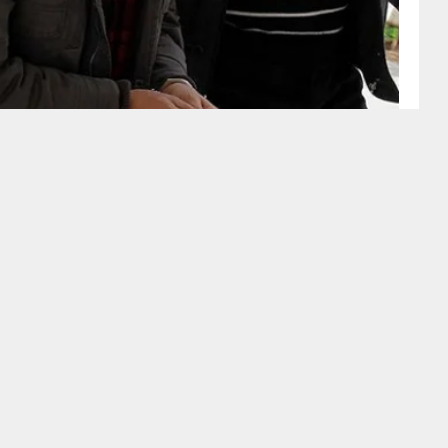
14 Kasım 2020 - 11:49
iews
rasyonda 10 şüpheli gözaltına alındı.