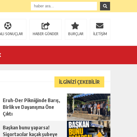
NLI SONUÇLAR
HABER GÖNDER
BURÇLAR
İLETİŞİM
K
İLGİNİZİ ÇEKEBİLİR
Eruh-Der Pikniğinde Barış,
Birlik ve Dayanışma Öne
Çıktı
Başkan bunu yaparsa!
Sigortacılar kaçak şubeye