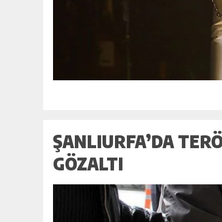
ŞANLIURFA’DA TER
GÖZALTI