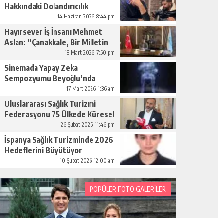
Hakkındaki Dolandırıcılık
İddiaları Büyüyor
14 Haziran 2026-8:44 pm
Hayırsever İş İnsanı Mehmet
Aslan: “Çanakkale, Bir Milletin
Yeniden Doğuşudur”
18 Mart 2026-7:50 pm
Sinemada Yapay Zeka
Sempozyumu Beyoğlu’nda
Düzenleniyor
17 Mart 2026-1:36 am
Uluslararası Sağlık Turizmi
Federasyonu 75 Ülkede Küresel
Ağını Kurdu
26 Şubat 2026-11:46 pm
İspanya Sağlık Turizminde 2026
Hedeflerini Büyütüyor
10 Şubat 2026-12:00 am
POPÜLER FOTO GALERİLER