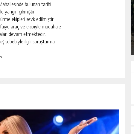
 Mahallesinde bulunan tarihi
e yangın çıkmıştır.
rme ekipleri sevk edilmiştir.
KÜLTÜR ELÇILERI DERNEĞI AÇILIŞ
GECESINI İSTANBUL FATIH’TE
İtfaiye araç ve ekibiyle müdahale
GERÇEKLEŞTIRDI
maları devam etmektedir.
GÜNLÜK HABER AKIŞI
ş sebebiyle ilgili soruşturma
5