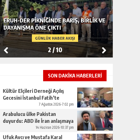
ERUH-DER PIKNIĞINDE BARIŞ, BIRLIK VE
BAŞKAN
DAYANIŞMA ÖNE ÇIKTI
KAÇAK Ş
GÜNLÜK HABER AKIŞI
2
/
10
SON DAKİKA HABERLERİ
Kültür Elçileri Derneği Açılış
Gecesini İstanbul Fatih’te
Gerçekleştirdi
7 Ağustos 2026-7:02 pm
Arabulucu ülke Pakistan
duyurdu: ABD ile İran anlaşmaya
vardı
14 Haziran 2026-10:37 pm
Ufuk Avcı ve Mustafa Karal