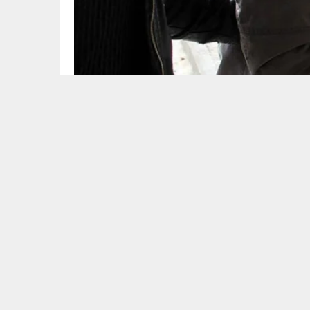
212 v
Şanlıurfa’da terör örgütü PKK/KCK’ya yönelik ope