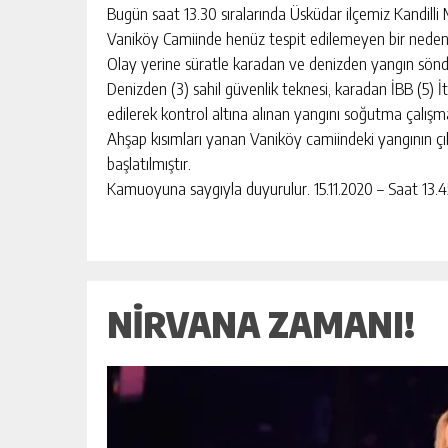
Bugün saat 13.30 sıralarında Üsküdar ilçemiz Kandilli
Vaniköy Camiinde henüz tespit edilemeyen bir nedenl
Olay yerine süratle karadan ve denizden yangın söndü
NEVIDE ÇIÇEK PAYLAŞILAMIYOR!
AVRUPA MI, SÜPER LIG MI?
Denizden (3) sahil güvenlik teknesi, karadan İBB (5) 
edilerek kontrol altına alınan yangını soğutma çalış
GÜNLÜK HABER AKIŞI
Ahşap kısımları yanan Vaniköy camiindeki yangının çıkı
başlatılmıştır.
Kamuoyuna saygıyla duyurulur. 15.11.2020 – Saat 13.4
NIRVANA ZAMANI!