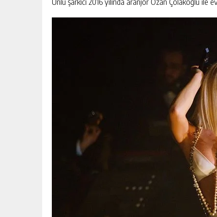
Ünlü şarkıcı 2016 yılında aranjör Ozan Çolakoğlu ile e