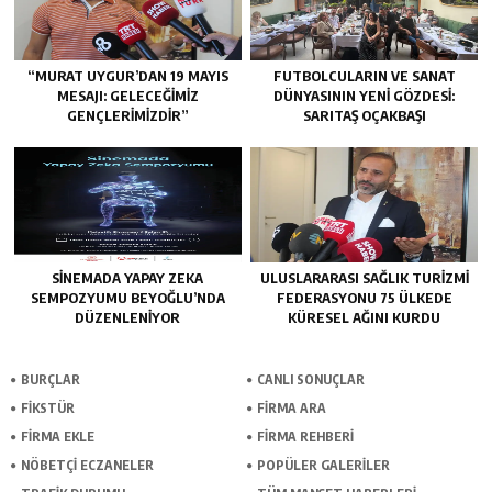
“MURAT UYGUR’DAN 19 MAYIS
FUTBOLCULARIN VE SANAT
MESAJI: GELECEĞIMIZ
DÜNYASININ YENI GÖZDESI:
GENÇLERIMIZDIR”
SARITAŞ OÇAKBAŞI
SINEMADA YAPAY ZEKA
ULUSLARARASI SAĞLIK TURIZMI
SEMPOZYUMU BEYOĞLU’NDA
FEDERASYONU 75 ÜLKEDE
DÜZENLENIYOR
KÜRESEL AĞINI KURDU
BURÇLAR
CANLI SONUÇLAR
FİKSTÜR
FİRMA ARA
FİRMA EKLE
FİRMA REHBERİ
NÖBETÇİ ECZANELER
POPÜLER GALERİLER