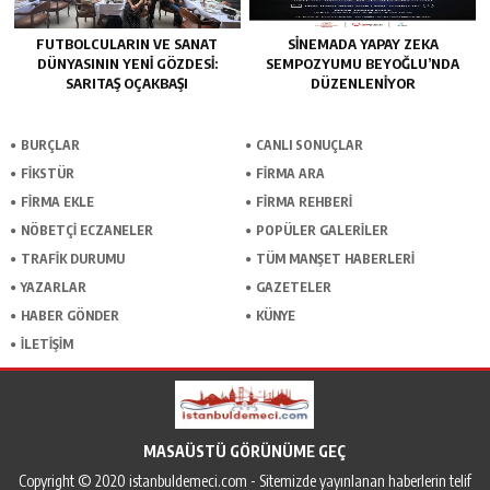
FUTBOLCULARIN VE SANAT
SINEMADA YAPAY ZEKA
DÜNYASININ YENI GÖZDESI:
SEMPOZYUMU BEYOĞLU’NDA
SARITAŞ OÇAKBAŞI
DÜZENLENIYOR
BURÇLAR
CANLI SONUÇLAR
FİKSTÜR
FİRMA ARA
FİRMA EKLE
FİRMA REHBERİ
NÖBETÇİ ECZANELER
POPÜLER GALERİLER
TRAFİK DURUMU
TÜM MANŞET HABERLERİ
YAZARLAR
GAZETELER
HABER GÖNDER
KÜNYE
İLETİŞİM
MASAÜSTÜ GÖRÜNÜME GEÇ
Copyright © 2020 istanbuldemeci.com - Sitemizde yayınlanan haberlerin telif