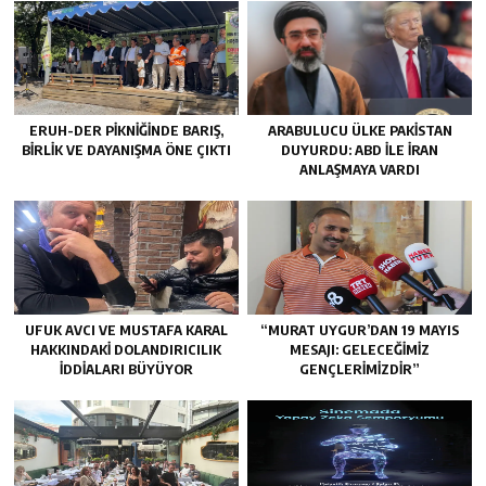
ERUH-DER PIKNIĞINDE BARIŞ,
ARABULUCU ÜLKE PAKISTAN
BIRLIK VE DAYANIŞMA ÖNE ÇIKTI
DUYURDU: ABD ILE İRAN
ANLAŞMAYA VARDI
UFUK AVCI VE MUSTAFA KARAL
“MURAT UYGUR’DAN 19 MAYIS
HAKKINDAKI DOLANDIRICILIK
MESAJI: GELECEĞIMIZ
İDDIALARI BÜYÜYOR
GENÇLERIMIZDIR”