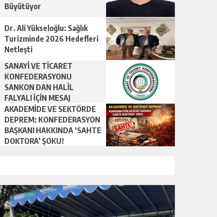
Büyütüyor
Dr. Ali Yükseloğlu: Sağlık
Turizminde 2026 Hedefleri
Netleşti
SANAYİ VE TİCARET
KONFEDERASYONU
SANKON DAN HALİL
FALYALI İÇİN MESAJ
YAYINLADI
AKADEMİDE VE SEKTÖRDE
DEPREM: KONFEDERASYON
BAŞKANI HAKKINDA ‘SAHTE
DOKTORA’ ŞOKU!