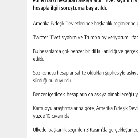
edilen bazı hesapları askıya aldı. “Evet siyahım v
hesapla ilgili soruştuma başlatıldı.
NEVIDE ÇIÇEK PAYLAŞILAMIYOR!
Amerika Birleşik Devletleri’nde başkanlık seçimlerine 
AVRUPA MI, SÜPER LIG MI?
Twitter “Evet siyahım ve Trump’a oy veriyorum” ifades
GÜNLÜK HABER AKIŞI
Bu hesaplarda çok benzer bir dil kullanıldığı ve gerçek 
edildi.
Söz konusu hesaplar sahte oldukları şüphesiyle askıya
sürdüğünü duyurdu.
Benzer içerikteki hesapların da askıya alınabileceği uy
Kamuoyu araştırmalarına göre, Amerika Birleşik Devle
yüzde 10 civarında.
Ülkede, başkanlık seçimleri 3 Kasım’da gerçekleştirile