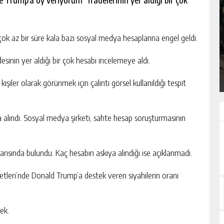
e Trump’a oy veriyorum” ifadelerinin yer aldığı bir çok
KÜLTÜR ELÇILERI DERNEĞI AÇILIŞ
çok az bir süre kala bazı sosyal medya hesaplarına engel geldi.
GECESINI İSTANBUL FATIH’TE
GERÇEKLEŞTIRDI
inin yer aldığı bir çok hesabı incelemeye aldı.
GÜNLÜK HABER AKIŞI
kişiler olarak görünmek için çalıntı görsel kullanıldığı tespit
 alındı. Sosyal medya şirketi, sahte hesap soruşturmasının
arısında bulundu. Kaç hesabın askıya alındığı ise açıklanmadı.
tleri’nde Donald Trump’a destek veren siyahilerin oranı
cek.