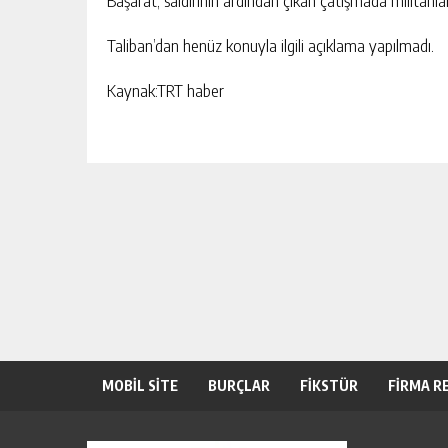
Başarat, saldırının ardından çıkan çatışmada militanlar
Taliban’dan henüz konuyla ilgili açıklama yapılmadı.
Kaynak:TRT haber
MOBİL SİTE
BURÇLAR
FİKSTÜR
FİRMA R