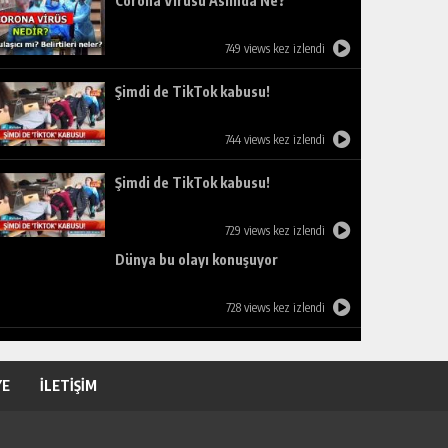
Corona Virüsü Aslında Ne?
749 views kez izlendi
Şimdi de TikTok kabusu!
744 views kez izlendi
Şimdi de TikTok kabusu!
729 views kez izlendi
Dünya bu olayı konuşuyor
728 views kez izlendi
YE
İLETİŞİM