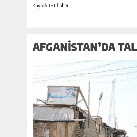
Kaynak:TRT haber
AFGANISTAN’DA TALI