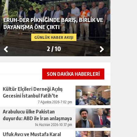
ERUH-DER PIKNIĞINDE BARIŞ, BIRLIK VE
BAŞKAN
DAYANIŞMA ÖNE ÇIKTI
KAÇAK Ş
GÜNLÜK HABER AKIŞI
2
/
10
SON DAKİKA HABERLERİ
Kültür Elçileri Derneği Açılış
Gecesini İstanbul Fatih’te
Gerçekleştirdi
7 Ağustos 2026-7:02 pm
Arabulucu ülke Pakistan
duyurdu: ABD ile İran anlaşmaya
vardı
14 Haziran 2026-10:37 pm
Ufuk Avcı ve Mustafa Karal