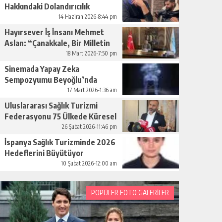
Hakkındaki Dolandırıcılık
İddiaları Büyüyor
14 Haziran 2026-8:44 pm
Hayırsever İş İnsanı Mehmet
Aslan: “Çanakkale, Bir Milletin
Yeniden Doğuşudur”
18 Mart 2026-7:50 pm
Sinemada Yapay Zeka
Sempozyumu Beyoğlu’nda
Düzenleniyor
17 Mart 2026-1:36 am
Uluslararası Sağlık Turizmi
Federasyonu 75 Ülkede Küresel
Ağını Kurdu
26 Şubat 2026-11:46 pm
İspanya Sağlık Turizminde 2026
Hedeflerini Büyütüyor
10 Şubat 2026-12:00 am
POPÜLER FOTO GALERİLER