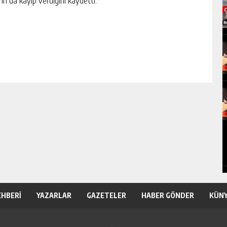
ın da kayıp verdiğini kaydetti.
EHBERİ
YAZARLAR
GAZETELER
HABER GÖNDER
KÜN