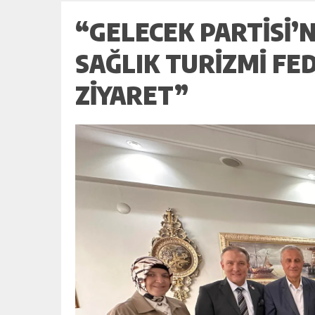
“GELECEK PARTISI’
SAĞLIK TURIZMI F
ZIYARET”