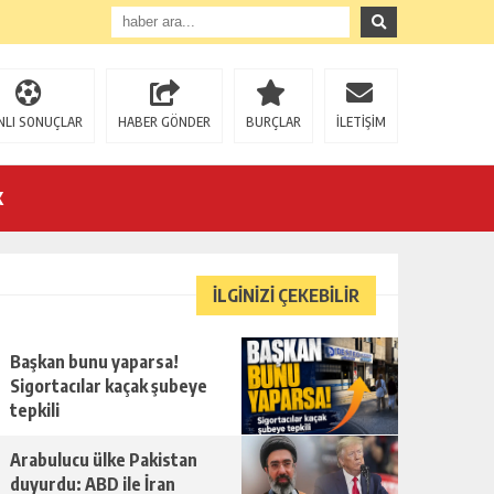
NLI SONUÇLAR
HABER GÖNDER
BURÇLAR
İLETİŞİM
K
İLGİNİZİ ÇEKEBİLİR
Başkan bunu yaparsa!
U!
Sigortacılar kaçak şubeye
tepkili
Arabulucu ülke Pakistan
duyurdu: ABD ile İran