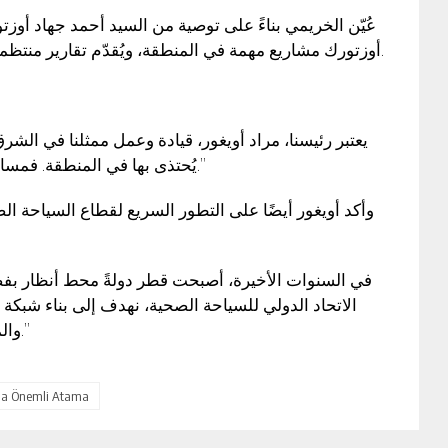
عُيّن الخريمي بناءً على توصية من السيد أحمد جهاد أوز
أوزتورك مشاريع مهمة في المنطقة، ويُقدّم تقارير منتظمة إلى الرئيس مراد أويغور بشأن التعيينات الإقليمية.
يُحتذى بها في المنطقة. فمساهماته في المشاريع والتعيينات الإقليمية قيّمة للغاية.”
وأكد أويغور أيضًا على التطور السريع لقطاع السياحة ال،
الاتحاد الدولي للسياحة الصحية، نهدف إلى بناء شبكة 
والمملكة العربية السعودية وقطر ودول الخليج الأخرى.”
n’a Önemli Atama