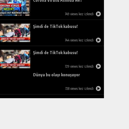
Corona Virüsü Aslında Ne?
749 views kez izlendi
Şimdi de TikTok kabusu!
744 views kez izlendi
Şimdi de TikTok kabusu!
729 views kez izlendi
Dünya bu olayı konuşuyor
728 views kez izlendi