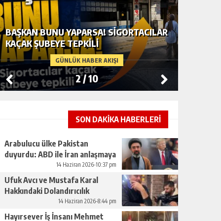
TACILAR
ARABULUCU ÜLKE PAKISTAN DUYURDU:
ABD ILE İRAN ANLAŞMAYA VARDI
GÜNLÜK HABER AKIŞI
3
/
10
SON DAKİKA HABERLERİ
Arabulucu ülke Pakistan
duyurdu: ABD ile İran anlaşmaya
vardı
14 Haziran 2026-10:37 pm
Ufuk Avcı ve Mustafa Karal
Hakkındaki Dolandırıcılık
İddiaları Büyüyor
14 Haziran 2026-8:44 pm
Hayırsever İş İnsanı Mehmet