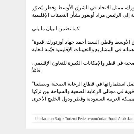
تورك، ممثل الاتحاد في الشرق الأوسط وقطر. يُطوّر
كما تضمن البيان ما يلي:
“يعتبر رئيسنا، مراد أويغور، قيادة وعمل ممثلنا في الشرق الأوسط وقطر، السيد أحمد جهاد أوزتورك، قدوة
صحية في قطر والإمكانات الكبيرة للتعاون الإقليمي
قائلاً:
“في السنوات الأخيرة، أصبحت قطر دولةً محط أنظار بفضل استثماراتها في قطاع الرعاية الصحية. وبصفتنا
قوية في مجالي الرعاية الصحية والسياحة بين تركيا
Uluslararası Sağlık Turizmi Federasyonu’ndan Suudi Arabista