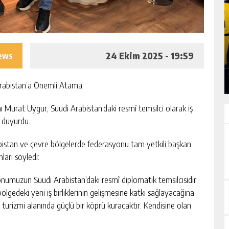
BARIŞ, BIRLIK VE
BAŞKAN BUNU YAPARSA! SIGOR
KAÇAK ŞUBEYE TEPKILI
24 Ekim 2025 - 19:59
iews
R AKIŞI
GÜNLÜK HABER AKIŞI
 Arabistan’a Önemli Atama
 Murat Uygur, Suudi Arabistan’daki resmî temsilci olarak iş
ı duyurdu.
istan ve çevre bölgelerde federasyonu tam yetkili başkan
ları söyledi:
onumuzun Suudi Arabistan’daki resmî diplomatik temsilcisidir.
bölgedeki yeni iş birliklerinin gelişmesine katkı sağlayacağına
k turizmi alanında güçlü bir köprü kuracaktır. Kendisine olan