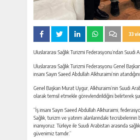
İŞ İNSANI MEHMET ASLAN:
ERUH-DER PIKNIĞINDE 
 BIR MILLETIN YENIDEN
DAYANIŞMA ÖNE ÇIKTI
”
33 v
GÜNLÜK HABER AKIŞI
GÜNLÜK HABE
Uluslararası Sağlık Turizmi Federasyonu’ndan Suudi
Uluslararası Sağlık Turizmi Federasyonu Genel Başkanı
insanı Sayın Saeed Abdullah Alkhuraimi’nin atandığın
Genel Başkan Murat Uygur, Alkhuraimi’nin Suudi Arab
olarak temsil etmekle görevlendirildiğini belirterek şun
“İş insanı Sayın Saeed Abdullah Alkhuraimi, federasy
Sağlık, turizm ve yatırım alanlarındaki tecrübelerinin 
inanıyoruz. Türkiye ile Suudi Arabistan arasında sağlı
güvenimiz tamdır.”