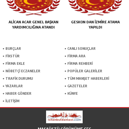
ALİCAN ACAR GENEL BAŞKAN
GESKON DAN İZMİRE ATAMA
YARDIMCILIĞINA ATANDI
YAPILDI
BURÇLAR
CANLI SONUÇLAR
FİKSTÜR
FİRMA ARA
FİRMA EKLE
FİRMA REHBERİ
NÖBETÇİ ECZANELER
POPÜLER GALERİLER
TRAFİK DURUMU
TÜM MANŞET HABERLERİ
YAZARLAR
GAZETELER
HABER GÖNDER
KÜNYE
İLETİŞİM