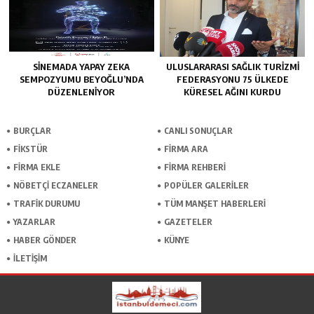
SINEMADA YAPAY ZEKA
ULUSLARARASI SAĞLIK TURIZMI
SEMPOZYUMU BEYOĞLU’NDA
FEDERASYONU 75 ÜLKEDE
DÜZENLENIYOR
KÜRESEL AĞINI KURDU
BURÇLAR
CANLI SONUÇLAR
FİKSTÜR
FİRMA ARA
FİRMA EKLE
FİRMA REHBERİ
NÖBETÇİ ECZANELER
POPÜLER GALERİLER
TRAFİK DURUMU
TÜM MANŞET HABERLERİ
YAZARLAR
GAZETELER
HABER GÖNDER
KÜNYE
İLETİŞİM