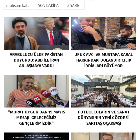
mahsum batu
SON DAKİKA
ZİYARET
ARABULUCU ÜLKE PAKISTAN
UFUK AVCI VE MUSTAFA KARAL
DUYURDU: ABD ILE İRAN
HAKKINDAKI DOLANDIRICILIK
ANLAŞMAYA VARDI
İDDIALARI BÜYÜYOR
“MURAT UYGUR’DAN 19 MAYIS
FUTBOLCULARIN VE SANAT
MESAJI: GELECEĞIMIZ
DÜNYASININ YENI GÖZDESI:
GENÇLERIMIZDIR”
SARITAŞ OÇAKBAŞI