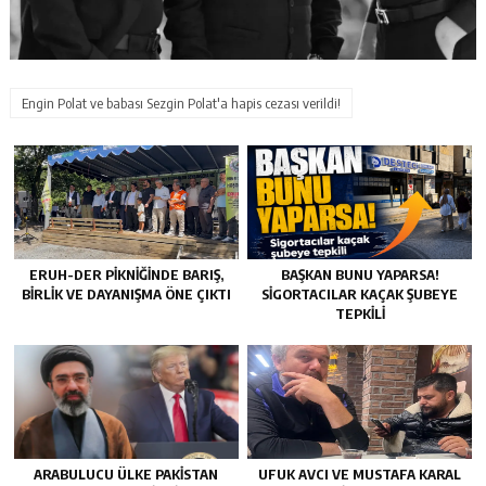
Engin Polat ve babası Sezgin Polat'a hapis cezası verildi!
ERUH-DER PIKNIĞINDE BARIŞ,
BAŞKAN BUNU YAPARSA!
BIRLIK VE DAYANIŞMA ÖNE ÇIKTI
SIGORTACILAR KAÇAK ŞUBEYE
TEPKILI
ARABULUCU ÜLKE PAKISTAN
UFUK AVCI VE MUSTAFA KARAL