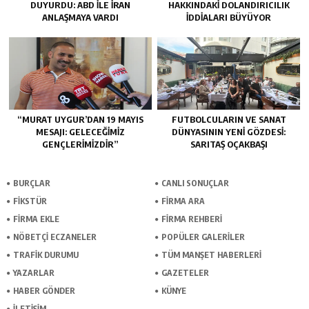
DUYURDU: ABD ILE İRAN
HAKKINDAKI DOLANDIRICILIK
ANLAŞMAYA VARDI
İDDIALARI BÜYÜYOR
“MURAT UYGUR’DAN 19 MAYIS
FUTBOLCULARIN VE SANAT
MESAJI: GELECEĞIMIZ
DÜNYASININ YENI GÖZDESI:
GENÇLERIMIZDIR”
SARITAŞ OÇAKBAŞI
BURÇLAR
CANLI SONUÇLAR
FİKSTÜR
FİRMA ARA
FİRMA EKLE
FİRMA REHBERİ
NÖBETÇİ ECZANELER
POPÜLER GALERİLER
TRAFİK DURUMU
TÜM MANŞET HABERLERİ
YAZARLAR
GAZETELER
HABER GÖNDER
KÜNYE
İLETİŞİM