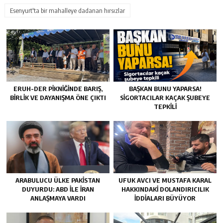
Esenyurt'ta bir mahalleye dadanan hırsızlar
ERUH-DER PIKNIĞINDE BARIŞ,
BAŞKAN BUNU YAPARSA!
BIRLIK VE DAYANIŞMA ÖNE ÇIKTI
SIGORTACILAR KAÇAK ŞUBEYE
TEPKILI
ARABULUCU ÜLKE PAKISTAN
UFUK AVCI VE MUSTAFA KARAL
DUYURDU: ABD ILE İRAN
HAKKINDAKI DOLANDIRICILIK
ANLAŞMAYA VARDI
İDDIALARI BÜYÜYOR