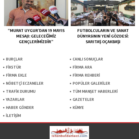
“MURAT UYGUR’DAN 19 MAYIS
FUTBOLCULARIN VE SANAT
MESAJI: GELECEĞIMIZ
DÜNYASININ YENI GÖZDESI:
GENÇLERIMIZDIR”
SARITAŞ OÇAKBAŞI
BURÇLAR
CANLI SONUÇLAR
FİKSTÜR
FİRMA ARA
FİRMA EKLE
FİRMA REHBERİ
NÖBETÇİ ECZANELER
POPÜLER GALERİLER
TRAFİK DURUMU
TÜM MANŞET HABERLERİ
YAZARLAR
GAZETELER
HABER GÖNDER
KÜNYE
İLETİŞİM