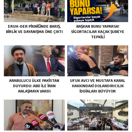
ERUH-DER PIKNIĞINDE BARIŞ,
BAŞKAN BUNU YAPARSA!
BIRLIK VE DAYANIŞMA ÖNE ÇIKTI
SIGORTACILAR KAÇAK ŞUBEYE
TEPKILI
ARABULUCU ÜLKE PAKISTAN
UFUK AVCI VE MUSTAFA KARAL
DUYURDU: ABD ILE İRAN
HAKKINDAKI DOLANDIRICILIK
ANLAŞMAYA VARDI
İDDIALARI BÜYÜYOR