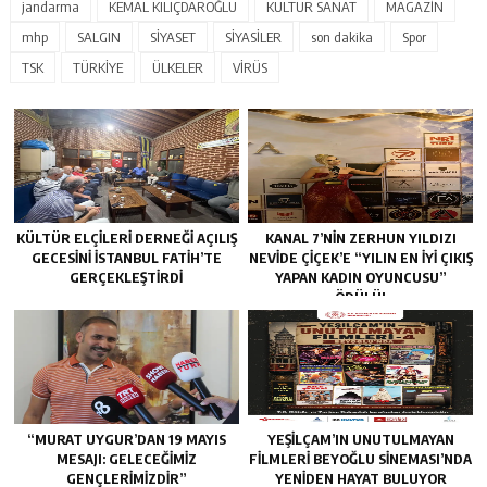
jandarma
KEMAL KILIÇDAROĞLU
KÜLTÜR SANAT
MAGAZİN
mhp
SALGIN
SİYASET
SİYASİLER
son dakika
Spor
TSK
TÜRKİYE
ÜLKELER
VİRÜS
KÜLTÜR ELÇILERI DERNEĞI AÇILIŞ
KANAL 7’NİN ZERHUN YILDIZI
GECESINI İSTANBUL FATIH’TE
NEVİDE ÇİÇEK’E “YILIN EN İYİ ÇIKIŞ
GERÇEKLEŞTIRDI
YAPAN KADIN OYUNCUSU”
ÖDÜLÜ!
“MURAT UYGUR’DAN 19 MAYIS
YEŞILÇAM’IN UNUTULMAYAN
MESAJI: GELECEĞIMIZ
FILMLERI BEYOĞLU SINEMASI’NDA
GENÇLERIMIZDIR”
YENIDEN HAYAT BULUYOR