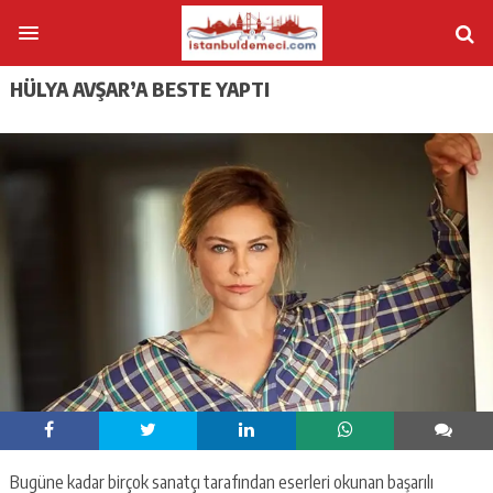
HÜLYA AVŞAR’A BESTE YAPTI
Bugüne kadar birçok sanatçı tarafından eserleri okunan başarılı