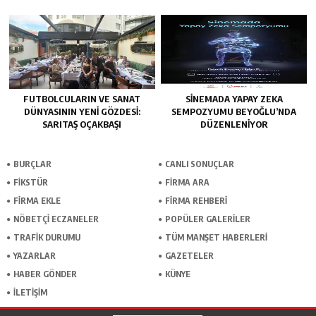
FUTBOLCULARIN VE SANAT
SINEMADA YAPAY ZEKA
DÜNYASININ YENI GÖZDESI:
SEMPOZYUMU BEYOĞLU’NDA
SARITAŞ OÇAKBAŞI
DÜZENLENIYOR
BURÇLAR
CANLI SONUÇLAR
FİKSTÜR
FİRMA ARA
FİRMA EKLE
FİRMA REHBERİ
NÖBETÇİ ECZANELER
POPÜLER GALERİLER
TRAFİK DURUMU
TÜM MANŞET HABERLERİ
YAZARLAR
GAZETELER
HABER GÖNDER
KÜNYE
İLETİŞİM