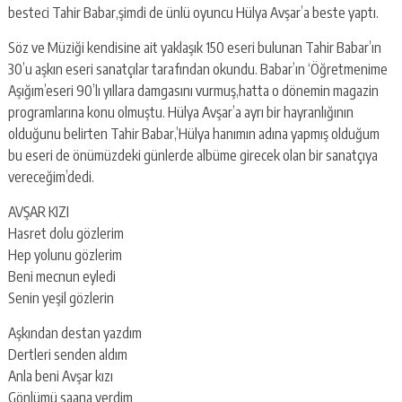
besteci Tahir Babar,şimdi de ünlü oyuncu Hülya Avşar’a beste yaptı.
Söz ve Müziği kendisine ait yaklaşık 150 eseri bulunan Tahir Babar’ın
30’u aşkın eseri sanatçılar tarafından okundu. Babar’ın ‘Öğretmenime
Aşığım’eseri 90’lı yıllara damgasını vurmuş,hatta o dönemin magazin
programlarına konu olmuştu. Hülya Avşar’a ayrı bir hayranlığının
olduğunu belirten Tahir Babar,’Hülya hanımın adına yapmış olduğum
bu eseri de önümüzdeki günlerde albüme girecek olan bir sanatçıya
vereceğim’dedi.
AVŞAR KIZI
Hasret dolu gözlerim
Hep yolunu gözlerim
Beni mecnun eyledi
Senin yeşil gözlerin
Aşkından destan yazdım
Dertleri senden aldım
Anla beni Avşar kızı
Gönlümü saana verdim