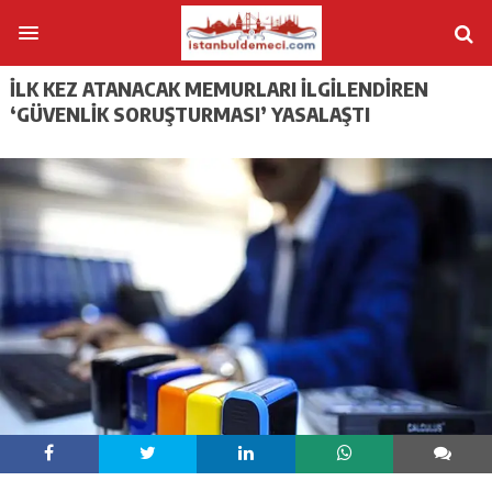
İLK KEZ ATANACAK MEMURLARI ILGILENDIREN
‘GÜVENLIK SORUŞTURMASI’ YASALAŞTI