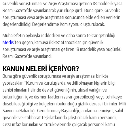
Güvenlik Soruşturması ve Arşiv Araştırması getiren 18 maddelik yasa,
Resmi Gazete’de yayımlanarak yürürlüğe girdi. Buna göre, Güvenlik
soruşturması veya arşiv araştırması sonucunda elde edilen verilerin
değerlendirildiği Değerlendirme Komisyonu oluşturulacak.
Muhalefetin oylarıyla reddedilen ve daha sonra tekrar getirildiği
Meclis
‘ten geçen, kamuya ilk kez atanacaklar için güvenlik
soruşturması ve arşiv araştırması getiren 18 maddelik yasa bugünkü
Resmi Gazete’de yayımlandı.
KANUN NELERİ İÇERİYOR?
Buna göre güvenlik soruşturması ve arşiv araştırması birlikte
yapılacaklar, “Kurum ve kuruluşlarda, yetkili olmayan kişilerin bilgi
sahibi olmaları halinde devlet güvenliğinin, ulusal varlığın ve
bütünlüğün, iç ve dış menfaatlerin zarar görebileceği veya tehlikeye
düşebileceği bilgi ve belgelerin bulunduğu gizlilik dereceli birimler, Milli
Savunma Bakanlığı, Genelkurmay Başkanlığı, jandarma, emniyet, sahil
güvenlik ve istihbarat teşkilatlarında çalıştırılacak kamu personeli,
Ceza infaz kurumları ve tutukevlerinde çalışacak personel, kamu