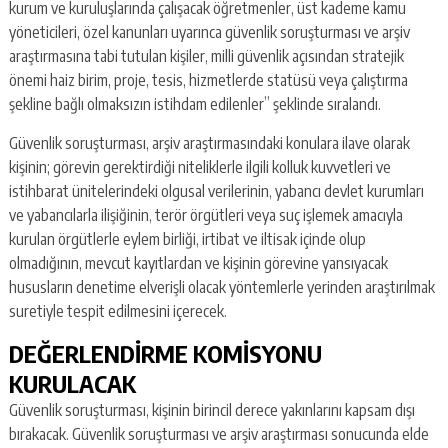
kurum ve kuruluşlarında çalışacak öğretmenler, üst kademe kamu
yöneticileri, özel kanunları uyarınca güvenlik soruşturması ve arşiv
araştırmasına tabi tutulan kişiler, milli güvenlik açısından stratejik
önemi haiz birim, proje, tesis, hizmetlerde statüsü veya çalıştırma
şekline bağlı olmaksızın istihdam edilenler” şeklinde sıralandı.
Güvenlik soruşturması, arşiv araştırmasındaki konulara ilave olarak
kişinin; görevin gerektirdiği niteliklerle ilgili kolluk kuvvetleri ve
istihbarat ünitelerindeki olgusal verilerinin, yabancı devlet kurumları
ve yabancılarla ilişiğinin, terör örgütleri veya suç işlemek amacıyla
kurulan örgütlerle eylem birliği, irtibat ve iltisak içinde olup
olmadığının, mevcut kayıtlardan ve kişinin görevine yansıyacak
hususların denetime elverişli olacak yöntemlerle yerinden araştırılmak
suretiyle tespit edilmesini içerecek.
DEĞERLENDİRME KOMİSYONU
KURULACAK
Güvenlik soruşturması, kişinin birincil derece yakınlarını kapsam dışı
bırakacak. Güvenlik soruşturması ve arşiv araştırması sonucunda elde