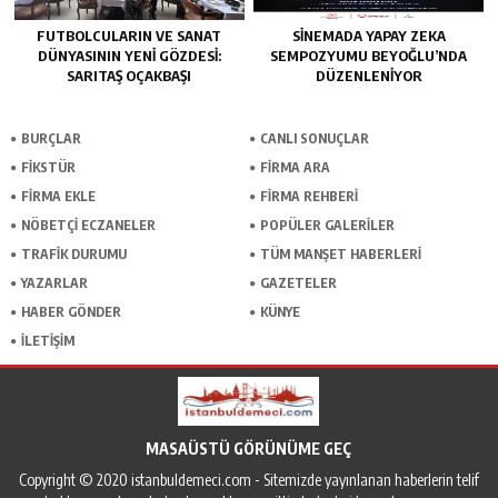
FUTBOLCULARIN VE SANAT
SINEMADA YAPAY ZEKA
DÜNYASININ YENI GÖZDESI:
SEMPOZYUMU BEYOĞLU’NDA
SARITAŞ OÇAKBAŞI
DÜZENLENIYOR
BURÇLAR
CANLI SONUÇLAR
FİKSTÜR
FİRMA ARA
FİRMA EKLE
FİRMA REHBERİ
NÖBETÇİ ECZANELER
POPÜLER GALERİLER
TRAFİK DURUMU
TÜM MANŞET HABERLERİ
YAZARLAR
GAZETELER
HABER GÖNDER
KÜNYE
İLETİŞİM
MASAÜSTÜ GÖRÜNÜME GEÇ
Copyright © 2020 istanbuldemeci.com - Sitemizde yayınlanan haberlerin telif