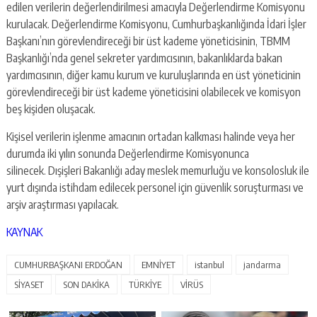
edilen verilerin değerlendirilmesi amacıyla Değerlendirme Komisyonu
kurulacak. Değerlendirme Komisyonu, Cumhurbaşkanlığında İdari İşler
Başkanı’nın görevlendireceği bir üst kademe yöneticisinin, TBMM
Başkanlığı’nda genel sekreter yardımcısının, bakanlıklarda bakan
yardımcısının, diğer kamu kurum ve kuruluşlarında en üst yöneticinin
görevlendireceği bir üst kademe yöneticisini olabilecek ve komisyon
beş kişiden oluşacak.
Kişisel verilerin işlenme amacının ortadan kalkması halinde veya her
durumda iki yılın sonunda Değerlendirme Komisyonunca
silinecek. Dışişleri Bakanlığı aday meslek memurluğu ve konsolosluk ile
yurt dışında istihdam edilecek personel için güvenlik soruşturması ve
arşiv araştırması yapılacak.
KAYNAK
CUMHURBAŞKANI ERDOĞAN
EMNİYET
istanbul
jandarma
SİYASET
SON DAKİKA
TÜRKİYE
VİRÜS