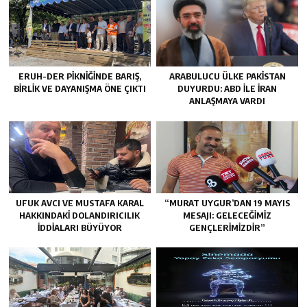
ERUH-DER PIKNIĞINDE BARIŞ,
ARABULUCU ÜLKE PAKISTAN
BIRLIK VE DAYANIŞMA ÖNE ÇIKTI
DUYURDU: ABD ILE İRAN
ANLAŞMAYA VARDI
UFUK AVCI VE MUSTAFA KARAL
“MURAT UYGUR’DAN 19 MAYIS
HAKKINDAKI DOLANDIRICILIK
MESAJI: GELECEĞIMIZ
İDDIALARI BÜYÜYOR
GENÇLERIMIZDIR”