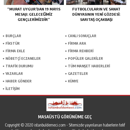
“MURAT UYGUR’DAN 19 MAYIS
FUTBOLCULARIN VE SANAT
MESAJI: GELECEĞIMIZ
DÜNYASININ YENI GÖZDESI:
GENÇLERIMIZDIR”
SARITAŞ OÇAKBAŞI
BURÇLAR
CANLI SONUÇLAR
FİKSTÜR
FİRMA ARA
FİRMA EKLE
FİRMA REHBERİ
NÖBETÇİ ECZANELER
POPÜLER GALERİLER
TRAFİK DURUMU
TÜM MANŞET HABERLERİ
YAZARLAR
GAZETELER
HABER GÖNDER
KÜNYE
İLETİŞİM
MASAÜSTÜ GÖRÜNÜME GEÇ
Copyright © 2020 istanbuldemeci.com - Sitemizde yayınlanan haberlerin telif