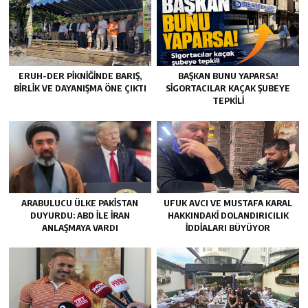
ERUH-DER PIKNIĞINDE BARIŞ,
BAŞKAN BUNU YAPARSA!
BIRLIK VE DAYANIŞMA ÖNE ÇIKTI
SIGORTACILAR KAÇAK ŞUBEYE
TEPKILI
ARABULUCU ÜLKE PAKISTAN
UFUK AVCI VE MUSTAFA KARAL
DUYURDU: ABD ILE İRAN
HAKKINDAKI DOLANDIRICILIK
ANLAŞMAYA VARDI
İDDIALARI BÜYÜYOR