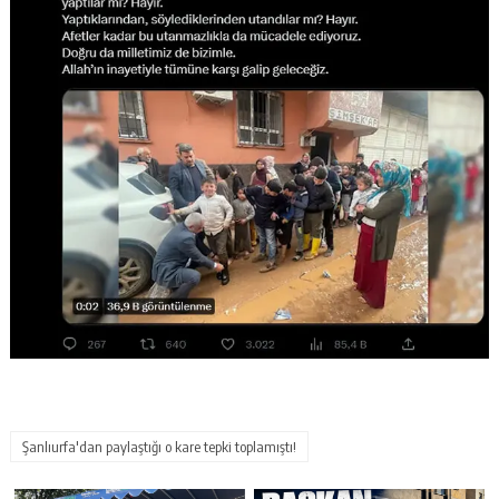
Şanlıurfa'dan paylaştığı o kare tepki toplamıştı!