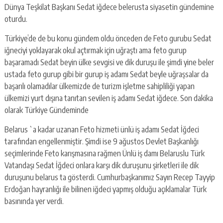
Dünya Teşkilat Başkanı Sedat iğdece belerusta siyasetin gündemine
oturdu.
Türkiye’de de bu konu gündem oldu önceden de Feto gurubu Sedat
iğneciyi yoklayarak okul açtırmak için uğraştı ama feto gurup
başaramadı Sedat beyin ülke sevgisi ve dik duruşu ile şimdi yine beler
ustada feto gurup gibi bir gurup iş adamı Sedat beyle uğraşsalar da
başarılı olamadılar ülkemizde de turizm işletme sahipliliği yapan
ülkemizi yurt dışına tanıtan sevilen iş adamı Sedat iğdece. Son dakika
olarak Türkiye Gündeminde
Belarus `a kadar uzanan Feto hizmeti ünlü iş adamı Sedat İğdeci
tarafından engellenmiştir. Şimdi ise 9 ağustos Devlet Başkanlığı
seçimlerinde Feto karışmasına rağmen Ünlü iş damı Belaruslu Türk
Vatandaşı Sedat İğdeci onlara karşı dik duruşunu şirketleri ile dik
duruşunu belarus ta gösterdi. Cumhurbaşkanımız Sayın Recep Tayyip
Erdoğan hayranlığı ile bilinen iğdeci yapmış olduğu açıklamalar Türk
basınında yer verdi.