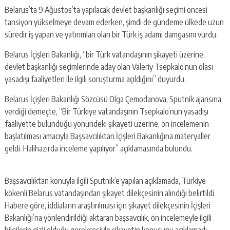
Belarus’ta 9 Ağustos’ta yapılacak devlet başkanlığı seçimi öncesi
tansiyon yükselmeye devam ederken, şimdi de gündeme ülkede uzun
süredir iş yapan ve yatırımları olan bir Türk iş adamı damgasını vurdu.
Belarus İçişleri Bakanlığı, “bir Türk vatandaşının şikayeti üzerine,
devlet başkanlığı seçimlerinde aday olan Valeriy Tsepkalo’nun olası
yasadışı faaliyetleri ile ilgili soruşturma açıldığını” duyurdu.
Belarus İçişleri Bakanlığı Sözcüsü Olga Çemodanova, Sputnik ajansına
verdiği demeçte, “Bir Türkiye vatandaşının Tsepkalo’nun yasadışı
faaliyette bulunduğu yönündeki şikayeti üzerine, ön incelemenin
başlatılması amacıyla Başsavcılıktan İçişleri Bakanlığına materyaller
geldi. Halihazırda inceleme yapılıyor” açıklamasında bulundu.
Başsavcılıktan konuyla ilgili Sputnik’e yapılan açıklamada, Türkiye
kökenli Belarus vatandaşından şikayet dilekçesinin alındığı belirtildi.
Habere göre, iddiaların araştırılması için şikayet dilekçesinin İçişleri
Bakanlığı’na yönlendirildiği aktaran başsavcılık, ön incelemeyle ilgili