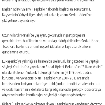
bilgilerin gizli olduğu gerekçesiyle şikayetin konusunu açıklamadı.
Başkan adayı Valeriy Tsepkalo hakkında başlatılan soruşturma,
Kayseri’nin Yahyalı ilçesi doğumlu olan iş adamı Sedat İğdeci’nin
şikâyetine dayandırılıyor.
Uzun yıllardır Minsk’te yaşayan, çok sayıda inşaat projesini
gerçekletiren, bu ülkenin de vatandaşı olduğu bildirilen Sedat İğdeci,
Tsepkalo hakkında önemli rüşvet iddiaları ortaya atarak ülkenin
gündemine oturdu.
Lukaşenko’ya yakınlığı ile bilinen bir Belaruslu bir gazeteci ile yaptığı
söyleşi Youtube’da yayınlanan Sedat İğdeci, Belarus’un “Silikon Vadisi”
olarak nitelenen Yüksek Teknoloji Parkı’nın (HTP) devlet adına
kurucusu ve yöneticisi olan Tsepkalo’nun 2011-2015 arasında
kendisinden 1 milyon dolar rüşvet aldığından, kendisi ve ailesinin tatil
ve uçak masraflarını defalarca karşıladığına kadar pek çok iddia ortaya
atıyor ve bunları kanıtladığını söylediği belgeler gösteriyor.
İğdeci, “Lukaşenko’ya diktatör diyen Tsepkalo’nun kendisinin diktatör