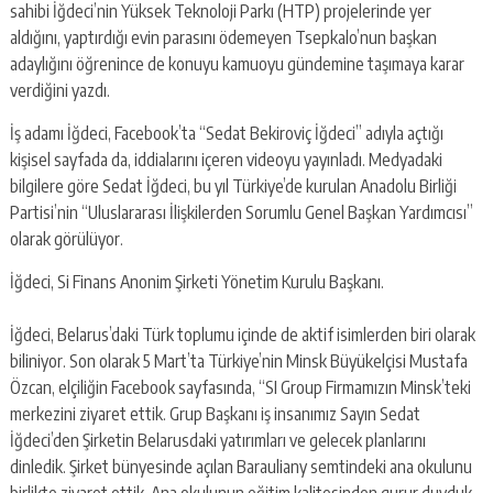
sahibi İğdeci’nin Yüksek Teknoloji Parkı (HTP) projelerinde yer
aldığını, yaptırdığı evin parasını ödemeyen Tsepkalo’nun başkan
adaylığını öğrenince de konuyu kamuoyu gündemine taşımaya karar
verdiğini yazdı.
İş adamı İğdeci, Facebook’ta “Sedat Bekiroviç İğdeci” adıyla açtığı
kişisel sayfada da, iddialarını içeren videoyu yayınladı. Medyadaki
bilgilere göre Sedat İğdeci, bu yıl Türkiye’de kurulan Anadolu Birliği
Partisi’nin “Uluslararası İlişkilerden Sorumlu Genel Başkan Yardımcısı”
olarak görülüyor.
İğdeci, Si Finans Anonim Şirketi Yönetim Kurulu Başkanı.
İğdeci, Belarus’daki Türk toplumu içinde de aktif isimlerden biri olarak
biliniyor. Son olarak 5 Mart’ta Türkiye’nin Minsk Büyükelçisi Mustafa
Özcan, elçiliğin Facebook sayfasında, “SI Group Firmamızın Minsk’teki
merkezini ziyaret ettik. Grup Başkanı iş insanımız Sayın Sedat
İğdeci’den Şirketin Belarusdaki yatırımları ve gelecek planlarını
dinledik. Şirket bünyesinde açılan Barauliany semtindeki ana okulunu