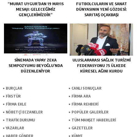
“MURAT UYGUR’DAN 19 MAYIS
FUTBOLCULARIN VE SANAT
MESAJI: GELECEĞIMIZ
DÜNYASININ YENI GÖZDESI:
GENÇLERIMIZDIR”
SARITAŞ OÇAKBAŞI
SINEMADA YAPAY ZEKA
ULUSLARARASI SAĞLIK TURIZMI
SEMPOZYUMU BEYOĞLU’NDA
FEDERASYONU 75 ÜLKEDE
DÜZENLENIYOR
KÜRESEL AĞINI KURDU
BURÇLAR
CANLI SONUÇLAR
FİKSTÜR
FİRMA ARA
FİRMA EKLE
FİRMA REHBERİ
NÖBETÇİ ECZANELER
POPÜLER GALERİLER
TRAFİK DURUMU
TÜM MANŞET HABERLERİ
YAZARLAR
GAZETELER
HABER GÖNDER
KÜNYE