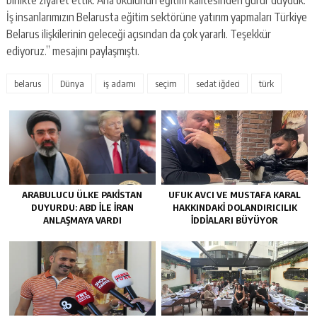
birlikte ziyaret ettik. Ana okulunun eğitim kalitesinden gurur duyduk.
İş insanlarımızın Belarusta eğitim sektörüne yatırım yapmaları Türkiye
Belarus ilişkilerinin geleceği açısından da çok yararlı. Teşekkür
ediyoruz.” mesajını paylaşmıştı.
belarus
Dünya
iş adamı
seçim
sedat iğdeci
türk
ARABULUCU ÜLKE PAKISTAN
UFUK AVCI VE MUSTAFA KARAL
DUYURDU: ABD ILE İRAN
HAKKINDAKI DOLANDIRICILIK
ANLAŞMAYA VARDI
İDDIALARI BÜYÜYOR