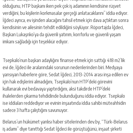
olduğunu, HTP başkanı iken pek çok iş adamının kendisine rüşvet
verdiğini, bu kişilerin korkmasalar gerçeği anlatacaklarını” iddia ediyor.
İğdeci ayrıca, ev işinden alacağını tahsil etmek için dava açtıktan sonra
kendisinin ve ailesinin tehdit edildiğini söylüyor. Röportajda İğdeci,
Başkan Lukaşnko’ya da güvenli yatırım, konforlu ve güvenli yaşam
imkanı sağladığı için teşekkür ediyor.
Tsepkalo’nun başkan adaylığını finanse etmek için sattığı 418 m2’lik
evi de, İğdeci ile aralarındaki sorunun nedenlerinden biri. Medyaya
yansıyan haberlere göre, Sedat İğdeci, 2013-2014 arası inşa edilen ev
için hak edişlerini almadığını, Tsepkalo’nun HTP’deki görevini
kullanarak evi bedavaya yaptırdığını, aksi takdirde HTP’deki
ihalelerden çıkarma tehdidinde bulunduğunu iddia ediyor. Tsepkalo
ise iddiaları reddediyor ve evinin inşaatında iddia sahibi müteahhidin
sadece 3 hafta çalıştığını savunuyor.
Belarus’un hükümet yanlısı haber sitelerinden dev.by, “Türk-Belarus
iş adamı” diye tanıttığı Sedat İğdeci ile görüştüğünü, inşaat şirketi