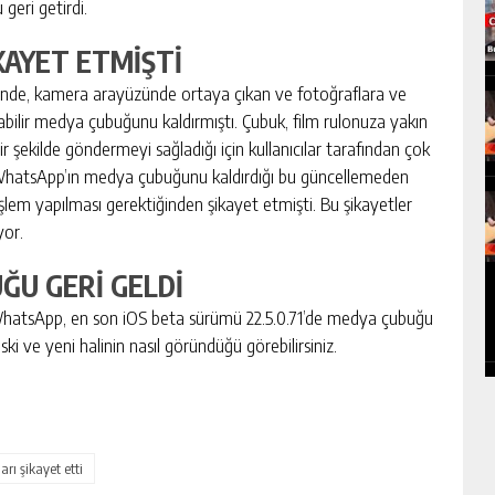
eri getirdi.
KAYET ETMİŞTİ
nde, kamera arayüzünde ortaya çıkan ve fotoğraflara ve
rılabilir medya çubuğunu kaldırmıştı. Çubuk, film rulonuza yakın
r şekilde göndermeyi sağladığı için kullanıcılar tarafından çok
ar, WhatsApp’ın medya çubuğunu kaldırdığı bu güncellemeden
lem yapılması gerektiğinden şikayet etmişti. Bu şikayetler
yor.
ĞU GERİ GELDİ
WhatsApp, en son iOS beta sürümü 22.5.0.71’de medya çubuğu
ski ve yeni halinin nasıl göründüğü görebilirsiniz.
arı şikayet etti