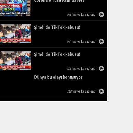
Corona Virüsü Aslında Ne?
749 views kez izlendi
Şimdi de TikTok kabusu!
744 views kez izlendi
Şimdi de TikTok kabusu!
729 views kez izlendi
Dünya bu olayı konuşuyor
728 views kez izlendi