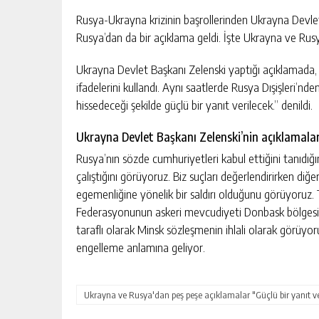
Rusya-Ukrayna krizinin başrollerinden Ukrayna Devlet
Rusya’dan da bir açıklama geldi. İşte Ukrayna ve Rus
NEVIDE ÇIÇEK PAYLAŞILAMIYOR!
AVRUPA MI, SÜPER LIG MI?
Ukrayna Devlet Başkanı Zelenski yaptığı açıklamada,
ifadelerini kullandı. Aynı saatlerde Rusya Dışişleri’n
GÜNLÜK HABER AKIŞI
hissedeceği şekilde güçlü bir yanıt verilecek.” denildi.
Ukrayna Devlet Başkanı Zelenski’nin açıklamaları
Rusya’nın sözde cumhuriyetleri kabul ettiğini tanıdığ
çalıştığını görüyoruz. Biz suçları değerlendirirken diğ
egemenliğine yönelik bir saldırı olduğunu görüyoruz. 
Federasyonunun askeri mevcudiyeti Donbask bölgesinde
taraflı olarak Minsk sözleşmenin ihlali olarak görüyo
engelleme anlamına geliyor.
Ukrayna ve Rusya'dan peş peşe açıklamalar "Güçlü bir yanıt ve