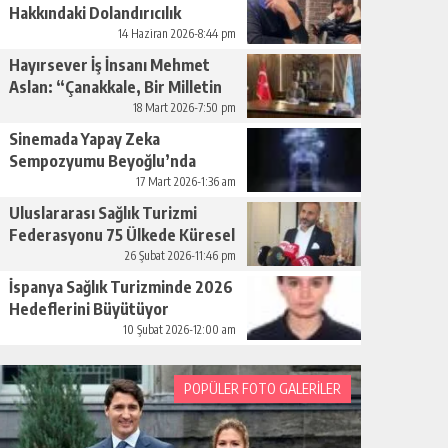
Hakkındaki Dolandırıcılık
İddiaları Büyüyor
14 Haziran 2026-8:44 pm
Hayırsever İş İnsanı Mehmet
Aslan: “Çanakkale, Bir Milletin
Yeniden Doğuşudur”
18 Mart 2026-7:50 pm
Sinemada Yapay Zeka
Sempozyumu Beyoğlu’nda
Düzenleniyor
17 Mart 2026-1:36 am
Uluslararası Sağlık Turizmi
Federasyonu 75 Ülkede Küresel
Ağını Kurdu
26 Şubat 2026-11:46 pm
İspanya Sağlık Turizminde 2026
Hedeflerini Büyütüyor
10 Şubat 2026-12:00 am
POPÜLER FOTO GALERİLER