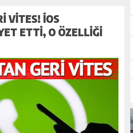
 VITES! IOS
YET ETTI, O ÖZELLIĞI