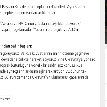
 Başkanı Kiev’de basın toplantısı düzenledi. Aynı saatlerde
ya cephelerinden yapılan açıklamalar…
KÜLTÜR ELÇILERI DERNEĞI AÇILIŞ
GECESINI İSTANBUL FATIH’TE
 “Avrupa ve NATO’nun çabalarına teşekkür ediyoruz.”
GERÇEKLEŞTIRDI
den yapılan açıklamada, “Yaptırımlara ölçülü ve ABD’nin
GÜNLÜK HABER AKIŞI
ndan satır başları:
ını görüyoruz. Ve Rus kuvvetlerinin sınırın ötesine geçmeye
er devletlerle birlikte hareket ediyoruz. Yine Ukrayna’ya yönelik
Toprak bütünlüğüne yönelik bir saldırı söz konusu. Rus
 ayrılıkçıların arkasına sığınarak artıyor. VE bunun tek
ruz. Bu aynı zamanda Ukrayna’nın uluslararası çabalarını da
rilecek"