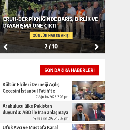
ERUH-DER PIKNIĞINDE BARIŞ, BIRLIK VE
BAŞKAN
DAYANIŞMA ÖNE ÇIKTI
KAÇAK Ş
GÜNLÜK HABER AKIŞI
2
/
10
SON DAKİKA HABERLERİ
Kültür Elçileri Derneği Açılış
Gecesini İstanbul Fatih’te
Gerçekleştirdi
7 Ağustos 2026-7:02 pm
Arabulucu ülke Pakistan
duyurdu: ABD ile İran anlaşmaya
vardı
14 Haziran 2026-10:37 pm
Ufuk Avcı ve Mustafa Karal