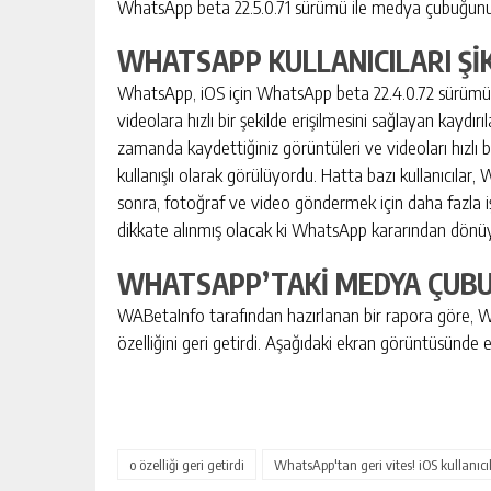
WhatsApp beta 22.5.0.71 sürümü ile medya çubuğunu g
WHATSAPP KULLANICILARI Şİ
WhatsApp, iOS için WhatsApp beta 22.4.0.72 sürümü
videolara hızlı bir şekilde erişilmesini sağlayan kaydı
zamanda kaydettiğiniz görüntüleri ve videoları hızlı bi
kullanışlı olarak görülüyordu. Hatta bazı kullanıcıl
sonra, fotoğraf ve video göndermek için daha fazla iş
dikkate alınmış olacak ki WhatsApp kararından dönü
WHATSAPP’TAKİ MEDYA ÇUBU
WABetaInfo tarafından hazırlanan bir rapora göre, 
özelliğini geri getirdi. Aşağıdaki ekran görüntüsünde e
o özelliği geri getirdi
WhatsApp'tan geri vites! iOS kullanıcıl