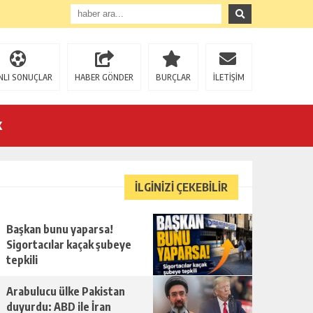
NLI SONUÇLAR
HABER GÖNDER
BURÇLAR
İLETİŞİM
K
İLGİNİZİ ÇEKEBİLİR
Başkan bunu yaparsa!
Sigortacılar kaçak şubeye
tepkili
Arabulucu ülke Pakistan
duyurdu: ABD ile İran