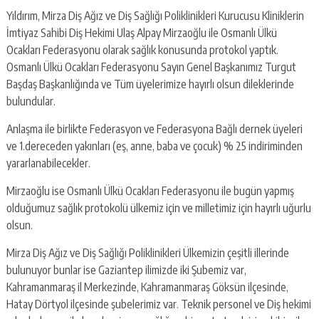
Yıldırım, Mirza Diş Ağız ve Diş Sağlığı Poliklinikleri Kurucusu Kliniklerin
İmtiyaz Sahibi Diş Hekimi Ulaş Alpay Mirzaoğlu ile Osmanlı Ülkü
Ocakları Federasyonu olarak sağlık konusunda protokol yaptık.
Osmanlı Ülkü Ocakları Federasyonu Sayın Genel Başkanımız Turgut
Başdaş Başkanlığında ve Tüm üyelerimize hayırlı olsun dileklerinde
bulundular.
Anlaşma ile birlikte Federasyon ve Federasyona Bağlı dernek üyeleri
ve 1.dereceden yakınları (eş, anne, baba ve çocuk) % 25 indiriminden
yararlanabilecekler.
Mirzaoğlu ise Osmanlı Ülkü Ocakları Federasyonu ile bugün yapmış
olduğumuz sağlık protokolü ülkemiz için ve milletimiz için hayırlı uğurlu
olsun.
Mirza Diş Ağız ve Diş Sağlığı Poliklinikleri Ülkemizin çeşitli illerinde
bulunuyor bunlar ise Gaziantep ilimizde iki Şubemiz var,
Kahramanmaraş il Merkezinde, Kahramanmaraş Göksün ilçesinde,
Hatay Dörtyol ilçesinde şubelerimiz var. Teknik personel ve Diş hekimi