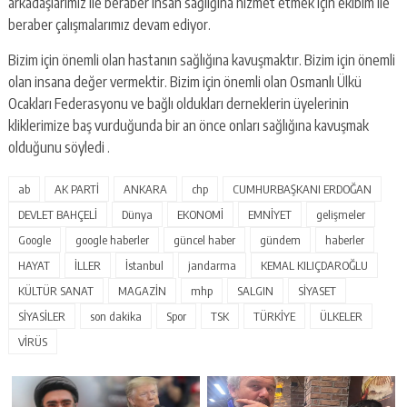
arkadaşlarımız ile beraber insan sağlığına hizmet etmek için ekibim ile
beraber çalışmalarımız devam ediyor.
Bizim için önemli olan hastanın sağlığına kavuşmaktır. Bizim için önemli
olan insana değer vermektir. Bizim için önemli olan Osmanlı Ülkü
Ocakları Federasyonu ve bağlı oldukları derneklerin üyelerinin
kliklerimize baş vurduğunda bir an önce onları sağlığına kavuşmak
olduğunu söyledi .
ab
AK PARTİ
ANKARA
chp
CUMHURBAŞKANI ERDOĞAN
DEVLET BAHÇELİ
Dünya
EKONOMİ
EMNİYET
gelişmeler
Google
google haberler
güncel haber
gündem
haberler
HAYAT
İLLER
İstanbul
jandarma
KEMAL KILIÇDAROĞLU
KÜLTÜR SANAT
MAGAZİN
mhp
SALGIN
SİYASET
SİYASİLER
son dakika
Spor
TSK
TÜRKİYE
ÜLKELER
VİRÜS