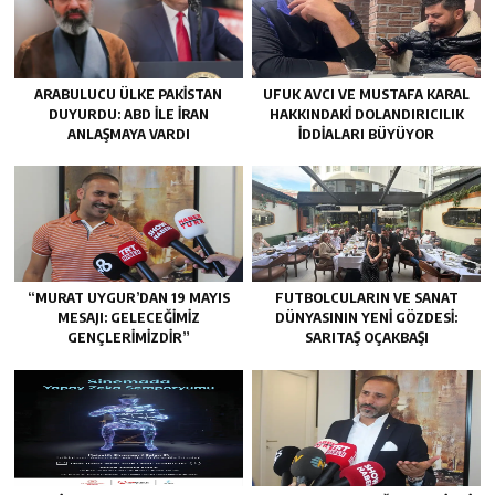
ARABULUCU ÜLKE PAKISTAN
UFUK AVCI VE MUSTAFA KARAL
DUYURDU: ABD ILE İRAN
HAKKINDAKI DOLANDIRICILIK
ANLAŞMAYA VARDI
İDDIALARI BÜYÜYOR
“MURAT UYGUR’DAN 19 MAYIS
FUTBOLCULARIN VE SANAT
MESAJI: GELECEĞIMIZ
DÜNYASININ YENI GÖZDESI:
GENÇLERIMIZDIR”
SARITAŞ OÇAKBAŞI